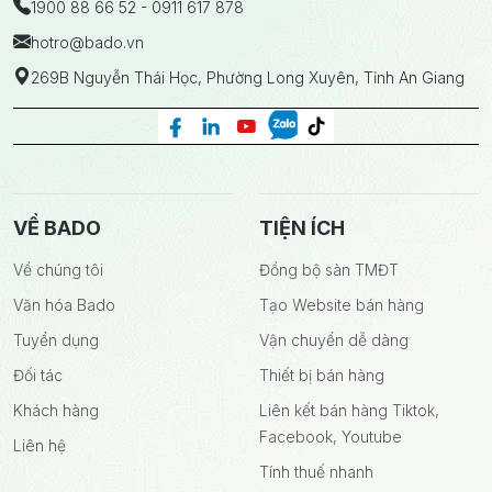
1900 88 66 52 - 0911 617 878
hotro
@bado.vn
269B Nguyễn Thái Học, Phường Long Xuyên, Tỉnh An Giang
VỀ BADO
TIỆN ÍCH
Về chúng tôi
Đồng bộ sàn TMĐT
Văn hóa Bado
Tạo Website bán hàng
Tuyển dụng
Vận chuyển dễ dàng
Đối tác
Thiết bị bán hàng
Khách hàng
Liên kết bán hàng Tiktok,
Facebook, Youtube
Liên hệ
Tính thuế nhanh