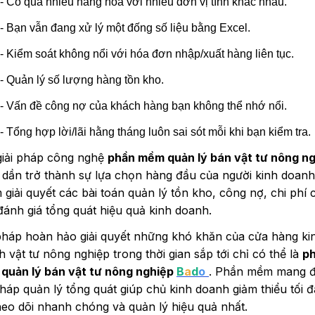
- Có quá nhiều hàng hóa với nhiều đơn vị tính khác nhau.
- Bạn vẫn đang xử lý một đống số liệu bằng Excel.
- Kiểm soát không nổi với hóa đơn nhập/xuất hàng liên tục.
- Quản lý số lượng hàng tồn kho.
- Vấn đề công nợ của khách hàng bạn không thể nhớ nổi.
- Tổng hợp lời/lãi hằng tháng luôn sai sót mỗi khi bạn kiểm tra.
giải pháp công nghệ
phần mềm quản lý bán vật tư nông n
 dần trở thành sự lựa chọn hàng đầu của người kinh doanh
giải quyết các bài toán quản lý tồn kho, công nợ, chi phí 
ánh giá tổng quát hiệu quả kinh doanh.
 pháp hoàn hảo giải quyết những khó khăn của cửa hàng ki
 vật tư nông nghiệp trong thời gian sắp tới chỉ có thể là
p
quản lý bán vật tư nông nghiệp
B
a
d
o
. Phần mềm mang 
pháp quản lý tổng quát giúp chủ kinh doanh giảm thiểu tối đ
heo dõi nhanh chóng và quản lý hiệu quả nhất.