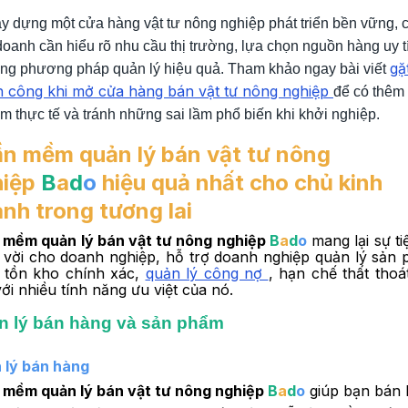
y dựng một cửa hàng vật tư nông nghiệp phát triển bền vững, 
doanh cần hiểu rõ nhu cầu thị trường, lựa chọn nguồn hàng uy t
gặ
ng phương pháp quản lý hiệu quả. Tham khảo ngay bài viết
h công khi mở cửa hàng bán vật tư nông nghiệp
để có thêm
m thực tế và tránh những sai lầm phổ biến khi khởi nghiệp.
n mềm quản lý bán vật tư nông
hiệp
B
a
d
o
hiệu quả nhất cho chủ kinh
nh trong tương lai
 mềm quản lý bán vật tư nông nghiệp
B
a
d
o
mang lại sự ti
t vời cho doanh nghiệp, hỗ trợ doanh nghiệp quản lý sản
 tồn kho chính xác,
quản lý công nợ
, hạn chế thất thoá
ới nhiều tính năng ưu việt của nó.
n lý bán hàng và sản phẩm
 lý bán hàng
 mềm quản lý bán vật tư nông nghiệp
B
a
d
o
giúp bạn bán