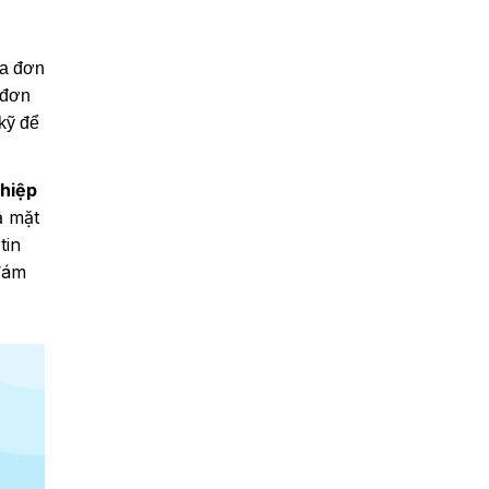
óa đơn
 đơn
 kỹ để
ghiệp
ả mặt
tin
đám