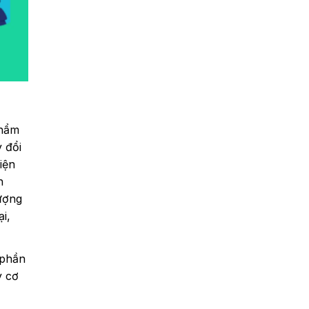
phẩm
 đổi
iện
h
ượng
i,
 phần
y cơ