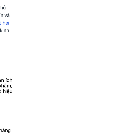
chủ
ín và
t hái
 kinh
ện ích
 phẩm,
t hiệu
 hàng