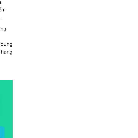
h
iếm
.
ờng
 cung
 hàng