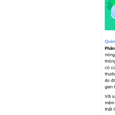
Quản
Phần
nông 
thôn
có c
thướ
do đ
gian 
Với s
mềm
thất 