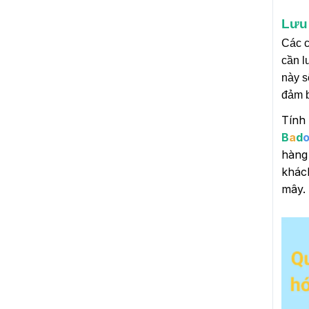
Lưu
Các c
cần l
này s
đảm b
Tính
B
a
d
hàng 
khác
mây.