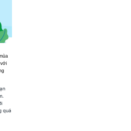
 mùa
 với
ng
bạn
m.
ới
g quá