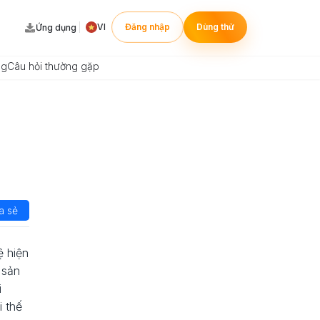
VI
Đăng nhập
Dùng thử
Ứng dụng
ng
Câu hỏi thường gặp
a sẻ
 hiện
 sản
i
i thế