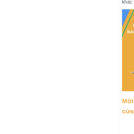
khác 
Một
cửa