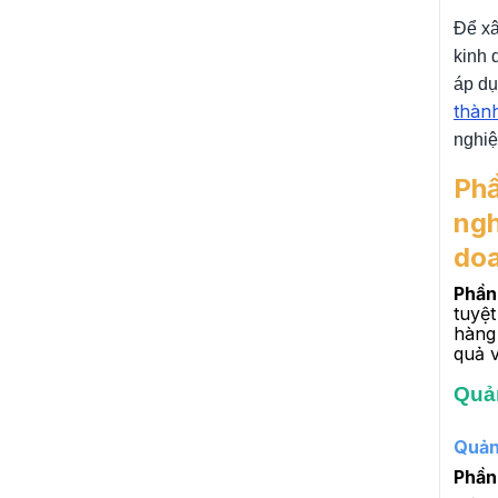
Để xâ
kinh 
áp dụ
thàn
nghiệ
Phầ
ng
doa
Phần
tuyệ
hàng
quả v
Quả
Quản
Phần