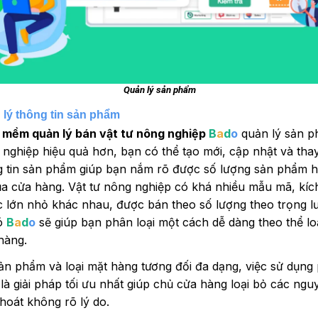
Quản lý sản phẩm
 lý thông tin sản phẩm
 mềm quản lý bán vật tư nông nghiệp
B
a
d
o
quản lý sản 
nghiệp hiệu quả hơn, bạn có thể tạo mới, cập nhật và thay
g tin sản phẩm giúp bạn nắm rõ được số lượng sản phẩm h
ủa cửa hàng. Vật tư nông nghiệp có khá nhiều mẫu mã, kíc
c lớn nhỏ khác nhau, được bán theo số lượng theo trọng l
ó
B
a
d
o
sẽ giúp bạn phân loại một cách dễ dàng theo thể loạ
hàng.
ản phẩm và loại mặt hàng tương đối đa dạng, việc sử dụng
là giải pháp tối ưu nhất giúp chủ cửa hàng loại bỏ các ngu
thoát không rõ lý do.