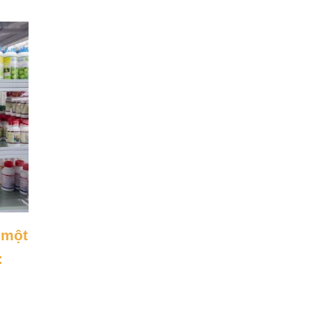
 một
: