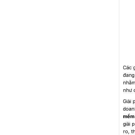
Các 
đang
nhằm 
như đ
Giải
doanh
mềm 
giải 
ro, t