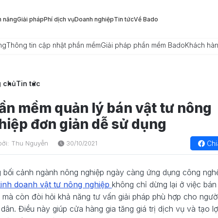
h năng
Giải pháp
Phí dịch vụ
Doanh nghiệp
Tin tức
Về Bado
ng
Thông tin cập nhật phần mềm
Giải pháp phần mềm Bado
Khách hà
g chủ
Tin tức
ần mềm quản lý bán vật tư nông
hiệp đơn giản dễ sử dụng
Chi
bởi: Thu Nguyễn
30/10/2021
 bối cảnh ngành nông nghiệp ngày càng ứng dụng công nghệ
kinh doanh vật tư nông nghiệp
không chỉ dừng lại ở việc bán
mà còn đòi hỏi khả năng tư vấn giải pháp phù hợp cho ngườ
dân. Điều này giúp cửa hàng gia tăng giá trị dịch vụ và tạo lợ