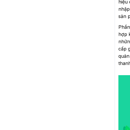
hiệu 
nhập
sản 
Phần
hợp 
nhữn
cấp 
quản
thanh