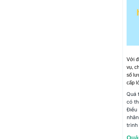
Với đ
vụ, c
số lư
cấp l
Quá 
có th
Điều 
nhân 
trình
Quản