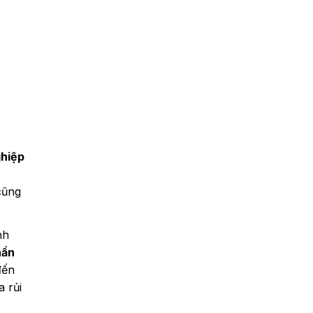
ghiệp
cũng
nh
hần
đến
a rủi