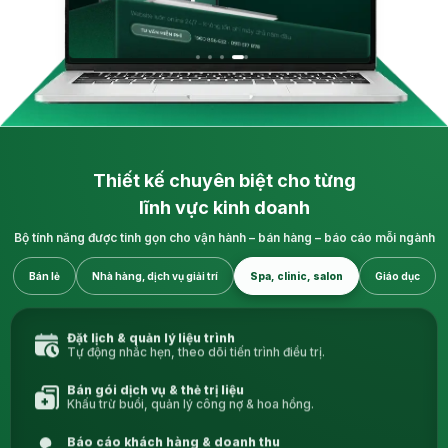
Thiết kế chuyên biệt cho từng
lĩnh vực kinh doanh
Bộ tính năng được tinh gọn cho vận hành – bán hàng – báo cáo mỗi ngành
Bán lẻ
Nhà hàng, dịch vụ giải trí
Spa, clinic, salon
Giáo dục
Đặt lịch & quản lý liệu trình
Tự động nhắc hẹn, theo dõi tiến trình điều trị.
Bán gói dịch vụ & thẻ trị liệu
Khấu trừ buổi, quản lý công nợ & hoa hồng.
Báo cáo khách hàng & doanh thu