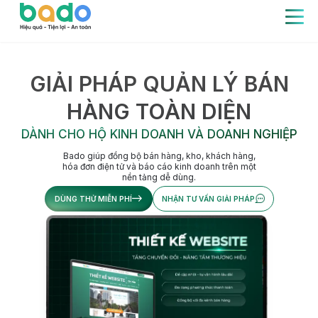
GIẢI PHÁP QUẢN LÝ BÁN
HÀNG TOÀN DIỆN
DÀNH CHO HỘ KINH DOANH VÀ DOANH NGHIỆP
Bado giúp đồng bộ bán hàng, kho, khách hàng,
hóa đơn điện tử và báo cáo kinh doanh trên một
nền tảng dễ dùng.
DÙNG THỬ MIỄN PHÍ
NHẬN TƯ VẤN GIẢI PHÁP