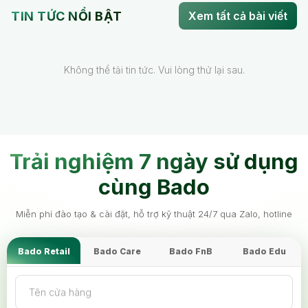
TIN TỨC NỔI BẬT
Xem tất cả bài viết
Không thể tải tin tức. Vui lòng thử lại sau.
Trải nghiệm 7 ngày sử dụng
cùng Bado
Miễn phí đào tạo & cài đặt, hỗ trợ kỹ thuật 24/7 qua Zalo, hotline
Bado Retail
Bado Care
Bado FnB
Bado Edu
Tên cửa hàng