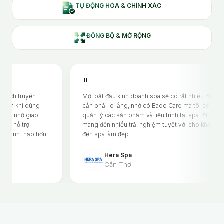
TỰ ĐỘNG HÓA & CHÍNH XÁC
ĐỒNG BỘ & MỞ RỘNG
"
uyền
Mới bắt đầu kinh doanh spa sẽ có rất nhiều điều
 dùng
cần phải lo lắng, nhờ có Bado Care mà tôi có thể
 giao
quản lý các sản phẩm và liệu trình tại spa tốt hơn,
rợ
mang đến nhiều trải nghiệm tuyệt vời cho khách
hạo hơn.
đến spa làm đẹp.
Hera Spa
Cần Thơ