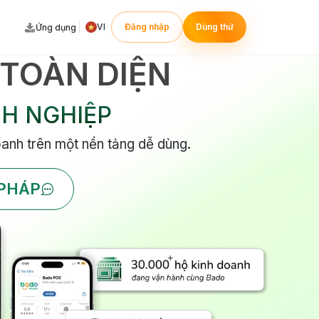
VI
Đăng nhập
Dùng thử
Ứng dụng
 TOÀN DIỆN
H NGHIỆP
anh trên một nền tảng dễ dùng.
 PHÁP