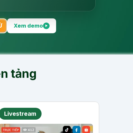
Ử
Xem demo
▶︎
ền tảng
Livestream