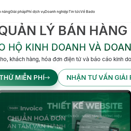
h năng
Giải pháp
Phí dịch vụ
Doanh nghiệp
Tin tức
Về Bado
 QUẢN LÝ BÁN HÀNG
O HỘ KINH DOANH VÀ DOAN
ho, khách hàng, hóa đơn điện tử và báo cáo kinh do
THỬ MIỄN PHÍ
NHẬN TƯ VẤN GIẢI