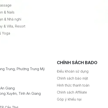
Massage
on & Nails
ạn & Nhà nghỉ
 & Villa, Resort
 & Yoga
CHÍNH SÁCH BADO
ang Trung, Phường Trung Mỹ
Điều khoản sử dụng
Chính sách bảo mật
Hình thức thanh toán
 An Giang
Chính sách Affiliate
ong Xuyên, Tỉnh An Giang
Góp ý khiếu nại
 TP Cần Thơ