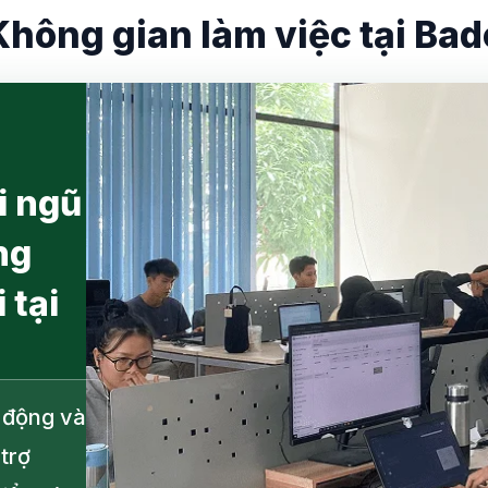
Không gian làm việc tại Bad
i ngũ
ng
 tại
g động và
trợ