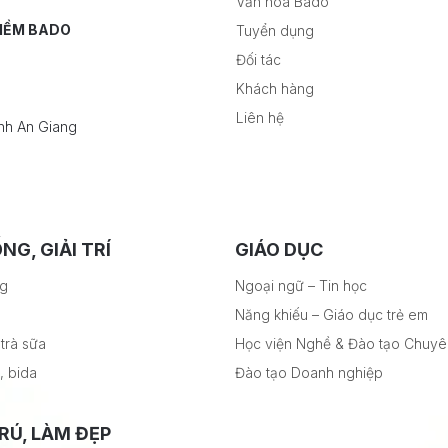
Văn hóa Bado
 MỀM BADO
Tuyển dụng
Đối tác
Khách hàng
Liên hệ
nh An Giang
NG, GIẢI TRÍ
GIÁO DỤC
ng
Ngoại ngữ – Tin học
Năng khiếu – Giáo dục trẻ em
trà sữa
Học viện Nghề & Đào tạo Chuy
, bida
Đào tạo Doanh nghiệp
RÚ, LÀM ĐẸP