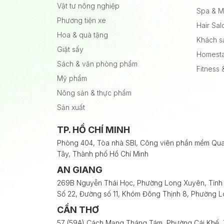
Vật tư nông nghiệp
Spa & 
Phương tiện xe
Hair Sal
Hoa & quà tặng
Khách s
Giặt sấy
Homestay
Sách & văn phòng phẩm
Fitness
Mỹ phẩm
Nông sản & thực phẩm
Sản xuất
TP. HỒ CHÍ MINH
Phòng 404, Tòa nhà SBI, Công viên phần mềm Qu
Tây, Thành phố Hồ Chí Minh
AN GIANG
269B Nguyễn Thái Học, Phường Long Xuyên, Tỉnh
Số 22, Đường số 11, Khóm Đông Thịnh 8, Phường L
CẦN THƠ
57 (59A) Cách Mạng Tháng Tám, Phường Cái Khế,