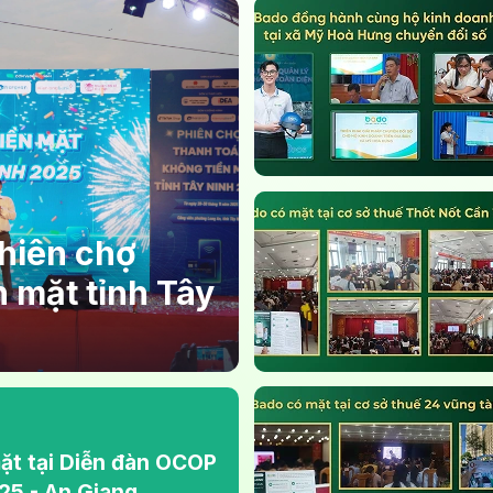
hiên chợ
n mặt tỉnh Tây
ặt tại Diễn đàn OCOP
5 - An Giang