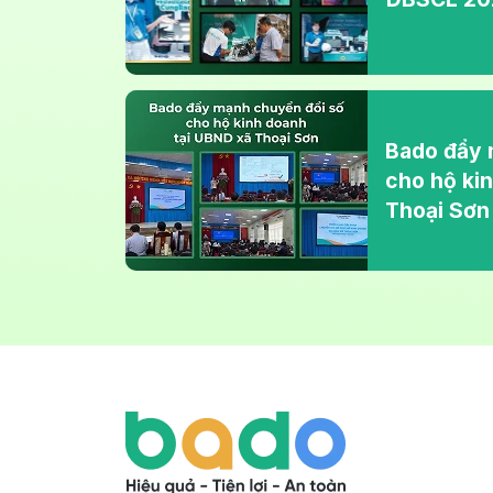
Bado đẩy 
cho hộ ki
Thoại Sơn