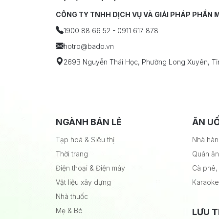
CÔNG TY TNHH DỊCH VỤ VÀ GIẢI PHÁP PHẦN
1900 88 66 52 - 0911 617 878
hotro
@bado.vn
269B Nguyễn Thái Học, Phường Long Xuyên, Tỉ
NGÀNH BÁN LẺ
ĂN UỐ
Tạp hoá & Siêu thị
Nhà hà
Thời trang
Quán ăn
Điện thoại & Điện máy
Cà phê, 
Vật liệu xây dựng
Karaoke
Nhà thuốc
Mẹ & Bé
LƯU T