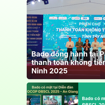
Bado đồng hành tại P
thanh toán không tiề
Ninh 2025
Bado có m
ĐBSCL 202